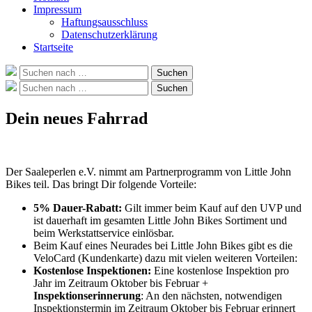
Impressum
Haftungsausschluss
Datenschutzerklärung
Startseite
Suche
Suchen
nach:
Suche
Suchen
nach:
Dein neues Fahrrad
Der Saaleperlen e.V. nimmt am Partnerprogramm von Little John
Bikes teil. Das bringt Dir folgende Vorteile:
5% Dauer-Rabatt:
Gilt immer beim Kauf auf den UVP und
ist dauerhaft im gesamten Little John Bikes Sortiment und
beim Werkstattservice einlösbar.
Beim Kauf eines Neurades bei Little John Bikes gibt es die
VeloCard (Kundenkarte) dazu mit vielen weiteren Vorteilen:
Kostenlose Inspektionen:
Eine kostenlose Inspektion pro
Jahr im Zeitraum Oktober bis Februar +
Inspektionserinnerung
: An den nächsten, notwendigen
Inspektionstermin im Zeitraum Oktober bis Februar erinnert